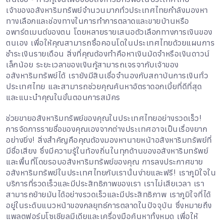
เจ้าของอสังหาริมทรัพย์จำนวนมากทั่วประเทศไทยกำลังมองหา
ทางเลือกและช่องทางในการทำการตลาดและขายบ้านหรือ
อพาร์ตเมนต์ของตน โดยหลายรายเสนอตัวเลือกทางการเงินของ
ตนเอง เพื่อให้คุณสามารถซื้อคอนโดในประเทศไทยด้วยแผนการ
ชำระเงินรายเดือน สิ่งที่คุณต้องทำคือหาเงินมัดจำหรือเงินดาวน์
เล็กน้อย ระยะเวลาของเงินกู้สามารถเจรจากับเจ้าของ
อสังหาริมทรัพย์ได้ เรายังมีสินเชื่อจำนองกับสถาบันการเงินทั่ว
ประเทศไทย และสามารถช่วยคุณค้นหาอัตราดอกเบี้ยที่ดีที่สุด
และแนะนำคุณในขั้นตอนการสมัคร
ช่วยขายอสังหาริมทรัพย์ของคุณในประเทศไทยอย่างรวดเร็ว!
การจัดการรายชื่อของคุณเองจากต่างประเทศอาจเป็นเรื่องยาก
อย่างยิ่ง! สิ่งสำคัญคือคุณต้องมองหานายหน้าอสังหาริมทรัพย์ที่
มีชื่อเสียง ซึ่งมีความรู้ในท้องถิ่นในทุกด้านของอสังหาริมทรัพย์
และพื้นที่โดยรอบอสังหาริมทรัพย์ของคุณ การลงประกาศขาย
อสังหาริมทรัพย์ในประเทศไทยกับเรานั้นง่ายและฟรี! เราภูมิใจใน
บริการที่รวดเร็วและมีประสิทธิภาพของเรา เราไม่เสียเวลา เรา
สามารถย้ายมันได้อย่างรวดเร็วและมีประสิทธิภาพ เราภูมิใจที่ได้
อยู่ในระดับแนวหน้าของกลยุทธ์การตลาดในปัจจุบัน ซึ่งหมายถึง
แพลตฟอร์มโซเชียลมีเดียและเครื่องมือค้นหาทั้งหมด เพื่อให้