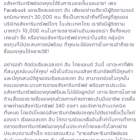
อสังหาริมทรัพย์ของคุณได้รับการมองเห็นและขาย! เพจ
Facebook ของเรียลเอสเตท ฮับ เพียงอย่างเดียวมีผู้ติดตามออร์
แกนิกมากกว่า 30,000 คน ซึ่งเป็นการเข้าถึงที่ใหญ่ที่สุดของ
บริษัทอสังหาริมทรัพย์ใดๆ ในประเทศไทย เรายังมีผู้ติดตาม
มากกว่า 10,000 คนในการตลาดผ่านอีเมลของเรา ซึ่งทั้งหมด
เคยเช่า ซื้อ หรือขายอสังหาริมทรัพย์จากเราในอดีต กลุ่มนัก
ลงทุนที่มีประสบการณ์พร้อม ที่คุณจะมีช่องทางในการเข้าถึงราย
ชื่อของคุณได้หลายวิธี!
อย่ารอช้า ติดต่อเรียลเอสเตท ฮับ ไทยแลนด์ วันนี้ เราจะหาที่พัก
ที่สมบูรณ์แบบให้คุณ! หนึ่งในตัวแทนอสังหาริมทรัพย์ที่มีคุณค่า
และมีคุณสมบัติสูงของเรียลเอสเตท ฮับ สามารถช่วยในทุกขั้น
ตอนของกระบวนการขายอสังหาริมทรัพย์ พร้อมการประเมิน
อสังหาริมทรัพย์ของคุณฟรีและไม่มีข้อผูกมัด! เราจะจัดการโอกาส
ด้านสื่อของรายชื่อของคุณด้วยการถ่ายภาพระดับมืออาชีพ รายชื่อ
ภาพถ่ายอสังหาริมทรัพย์ 360 องศา และจัดการด้านเทคนิค
ทั้งหมด โดยอัปโหลดอสังหาริมทรัพย์ของคุณไปยังรายชื่อเว็บไซต์
ของเรา เรียลเอสเตท ฮับ ให้ความช่วยเหลืออันล้ำค่าในการทำการ
ตลาดอสังหาริมทรัพย์ของคุณในประเทศไทยและทั่วโลกอย่าง
ประสบความสำเร็จ ตรวจสอบส่วน "ขายอสังหาริมทรัพย์ของ