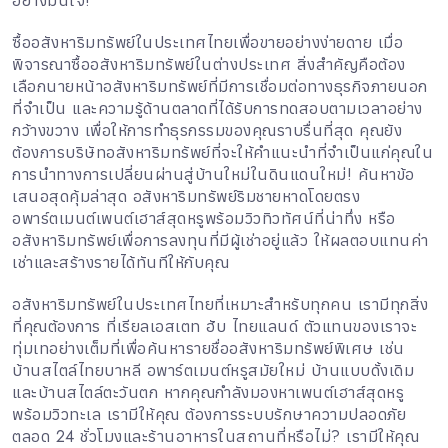
อย่างมั่นใจ!
ซื้ออสังหาริมทรัพย์ในประเทศไทยเพื่อขายอย่างง่ายดาย เมื่อ
พิจารณาซื้ออสังหาริมทรัพย์ในต่างประเทศ สิ่งสำคัญคือต้อง
เลือกนายหน้าอสังหาริมทรัพย์ที่มีการเชื่อมต่อทางธุรกิจภายนอก
ที่จำเป็น และความรู้ด้านตลาดที่ได้รับการทดสอบตามเวลาอย่าง
กว้างขวาง เพื่อให้การทำธุรกรรมของคุณราบรื่นที่สุด คุณยัง
ต้องการบริษัทอสังหาริมทรัพย์ที่จะให้คำแนะนำที่จำเป็นแก่คุณใน
การนำทางการเปลี่ยนผ่านสู่บ้านใหม่ในดินแดนใหม่! ค้นหาข้อ
เสนอสุดคุ้มล่าสุด อสังหาริมทรัพย์ริมชายหาดโดยตรง
อพาร์ตเมนต์เพนต์เฮาส์สุดหรูพร้อมวิวทิวทัศน์ที่น่าทึ่ง หรือ
อสังหาริมทรัพย์เพื่อการลงทุนที่มีผู้เช่าอยู่แล้ว ให้ผลตอบแทนค่า
เช่าและสร้างรายได้ทันทีให้กับคุณ
อสังหาริมทรัพย์ในประเทศไทยที่เหมาะสำหรับทุกคน เรามีทุกสิ่ง
ที่คุณต้องการ ที่เรียลเอสเตท ฮับ ไทยแลนด์ ตัวแทนของเราจะ
ทุ่มเทอย่างเต็มที่เพื่อค้นหารายชื่ออสังหาริมทรัพย์พิเศษ เช่น
บ้านสไตล์ไทยบาหลี อพาร์ตเมนต์หรูสมัยใหม่ บ้านแบบดั้งเดิม
และบ้านสไตล์ตะวันตก หากคุณกำลังมองหาเพนต์เฮาส์สุดหรู
พร้อมวิวทะเล เรามีให้คุณ ต้องการระบบรักษาความปลอดภัย
ตลอด 24 ชั่วโมงและร้านอาหารในสถานที่หรือไม่? เรามีให้คุณ