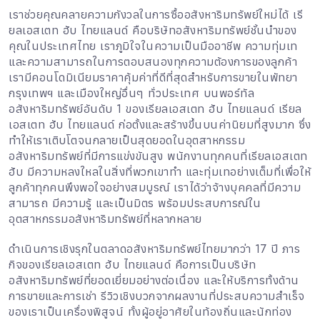
เราช่วยคุณคลายความกังวลในการซื้ออสังหาริมทรัพย์ใหม่ได้ เรี
ยลเอสเตท ฮับ ไทยแลนด์ คือบริษัทอสังหาริมทรัพย์ชั้นนำของ
คุณในประเทศไทย เราภูมิใจในความเป็นมืออาชีพ ความทุ่มเท
และความสามารถในการตอบสนองทุกความต้องการของลูกค้า
เรามีคอนโดมิเนียมราคาคุ้มค่าที่ดีที่สุดสำหรับการขายในพัทยา
กรุงเทพฯ และเมืองใหญ่อื่นๆ ทั่วประเทศ บนพอร์ทัล
อสังหาริมทรัพย์อันดับ 1 ของเรียลเอสเตท ฮับ ไทยแลนด์ เรียล
เอสเตท ฮับ ไทยแลนด์ ก่อตั้งและสร้างขึ้นบนค่านิยมที่สูงมาก ซึ่ง
ทำให้เราเติบโตจนกลายเป็นสุดยอดในอุตสาหกรรม
อสังหาริมทรัพย์ที่มีการแข่งขันสูง พนักงานทุกคนที่เรียลเอสเตท
ฮับ มีความหลงใหลในสิ่งที่พวกเขาทำ และทุ่มเทอย่างเต็มที่เพื่อให้
ลูกค้าทุกคนพึงพอใจอย่างสมบูรณ์ เราได้ว่าจ้างบุคคลที่มีความ
สามารถ มีความรู้ และเป็นมิตร พร้อมประสบการณ์ใน
อุตสาหกรรมอสังหาริมทรัพย์ที่หลากหลาย
ดำเนินการเชิงรุกในตลาดอสังหาริมทรัพย์ไทยมากว่า 17 ปี ภาร
กิจของเรียลเอสเตท ฮับ ไทยแลนด์ คือการเป็นบริษัท
อสังหาริมทรัพย์ที่ยอดเยี่ยมอย่างต่อเนื่อง และให้บริการทั้งด้าน
การขายและการเช่า รีวิวเชิงบวกจากผลงานที่ประสบความสำเร็จ
ของเราเป็นเครื่องพิสูจน์ ทั้งผู้อยู่อาศัยในท้องถิ่นและนักท่อง